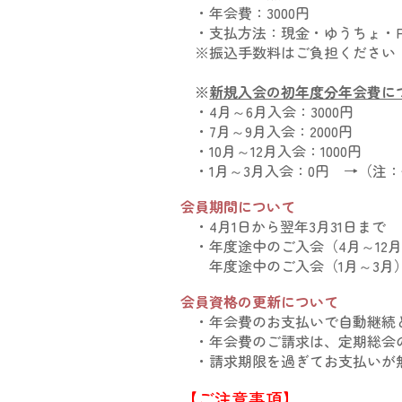
・年会費：3000円
・支払方法：現金・ゆうちょ・Pa
※振込手数料はご負担ください
※
新規入会の初年度分年会費に
・4月～6月入会：3000円
・7月～9月入会：2000円
・10月～12月入会：1000円
・1月～3月入会：0円 →（注：
会員期間について
・
4月1日から翌年3月31日まで
・年度途中のご入会（4月～12
年度途中のご入会（1月～3月
会員資格の更新について
・年会費のお支払
いで
自動継続
・年会費のご請求は、定期総会
・請求期限を過ぎてお支払いが
【ご注意事項】