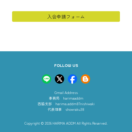
入会申請フォーム
FOLLOW US
Gmail Address
事務局
harimaaddm
西脇支部
harima.addm87nishiwaki
代表理事
showraku38
Copyright © 2026 HARIMA ADDM All Rights Reserved.