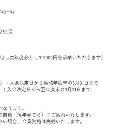
yPay
ついて
但し次年度分として3000円を前納いただきます）
月）
：
入会決定日から当該年度末の3月31日まで
）：入会決定日から
翌年度末の3月31日まで
となります。
の前後（毎年春ごろ）
に
ご案内いたします。
無い場合、会員資格は失効いたします。