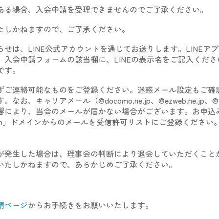
ある場合、入会申請を受理できませんのでご了承くださ
い
。
たしかねますので、ご了承ください。
せは、LINE公式アカウントを通じてお送りします。
LINE
、
入会申請フォームの該当欄に、LINEの表示名をご記入くださ
です。
ずご連絡可能なものをご登録ください。迷惑メール設定もご確
す。
なお、
キャリアメール（@docomo.ne.jp、@ezweb.ne.jp、@
響により、当会のメールが届かない場合がございます。お申込
mail.com」ドメインからのメールを受信許可リストにご登録ください
が発生した場合は、理事会の判断により退会していただくこと
いたしかねますので、あらかじめご了承ください。
請ページ
からお手続きをお願いいたします。