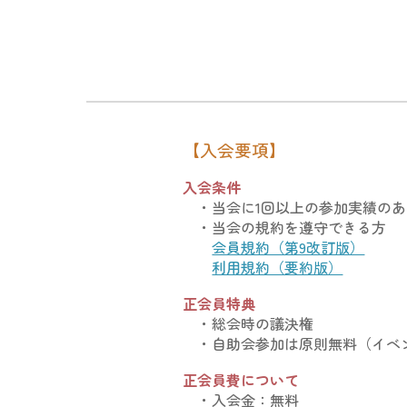
【
入会要項
】
入会条件
・当会に1回以上の参加実績のあ
・当会の規約を遵守できる方
会員規約（第9改訂版）
利用規約（要約版）
正会員特典
・総会時の議決権
・自助会参加は原則無料（イベ
正会員費について
・入会金：無料