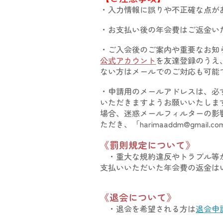
・
入力情報に誤りや不正確な点が
・お支払い後の年会費はご返金い
・
ご入会後のご案内や重要なお知ら
公式アカウント
を友達登録のうえ
ない方はメール
でのご
対応も可能
・
申請用の
メールアドレスは、必
いただきますようお願いいたしま
場合、迷惑メールフィルターの影
ただき、
「
harimaaddm@g
《
罰則規定について
》
・
重大な規約違反やトラブル等
支払いいただいた年会費の返金は
《退会について》
・
退会を希望される方は
退会申