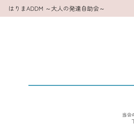
はりまADDM ～大人の発達自助会～
Sk
当会